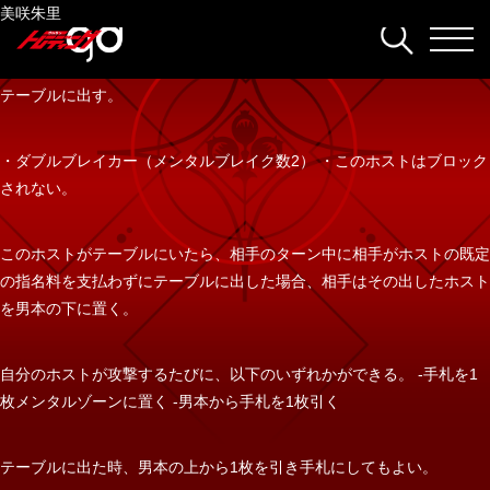
店舗一覧:
橘花みらい
・このホストはヘルプゾーンからでも指名できる。 ・攻撃する代わり
華沢 駿
啓吾
CANDY
神社卍楓牙
一ノ瀬 大地
七渼レン
一ノ瀬 大地
CANDY
七渼レン
セイヤ
琢磨
啓吾
美咲朱里
CANDY
にヘルプゾーンに置いてもよい。そうしたら、自分のヘルプゾーンにあ
るカードの枚数以下の指名料のホストを１体、自分のヘルプゾーンから
テーブルに出す。
・ダブルブレイカー（メンタルブレイク数2） ・このホストはブロック
されない。
このホストがテーブルにいたら、相手のターン中に相手がホストの既定
の指名料を支払わずにテーブルに出した場合、相手はその出したホスト
を男本の下に置く。
自分のホストが攻撃するたびに、以下のいずれかができる。 -手札を1
枚メンタルゾーンに置く -男本から手札を1枚引く
テーブルに出た時、男本の上から1枚を引き手札にしてもよい。