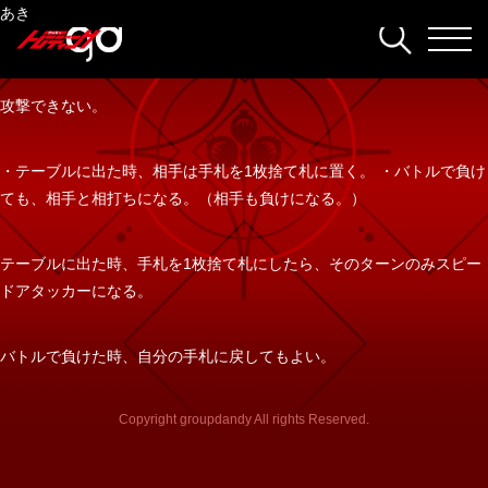
ホスト力:
shun
・手札から指名できない。 ・攻撃できない。 ・テーブルに出た時、相
唯月レン
八野世一
夜空カケル
あき
500
手のメンタル3枚を捨て札に置かせる（カウンターは発動しない）。
攻撃できない。
・テーブルに出た時、相手は手札を1枚捨て札に置く。 ・バトルで負け
ても、相手と相打ちになる。（相手も負けになる。）
テーブルに出た時、手札を1枚捨て札にしたら、そのターンのみスピー
ドアタッカーになる。
バトルで負けた時、自分の手札に戻してもよい。
Copyright groupdandy All rights Reserved.