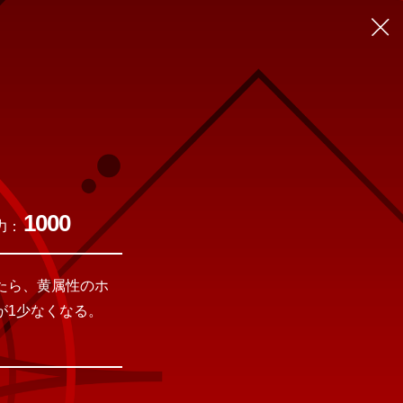
1000
力：
たら、黄属性のホ
が1少なくなる。