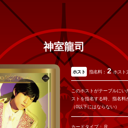
神室龍司
2
ホスト
指名料：
ホスト
このホストがテーブルにい
ストを指名する時、指名料
（0以下にはならない）
カードタイプ： R